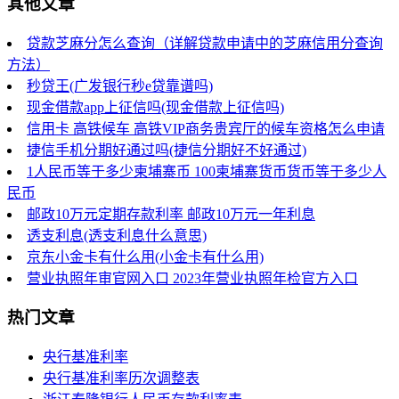
其他文章
贷款芝麻分怎么查询（详解贷款申请中的芝麻信用分查询
方法）
秒贷王(广发银行秒e贷靠谱吗)
现金借款app上征信吗(现金借款上征信吗)
信用卡 高铁候车 高铁VIP商务贵宾厅的候车资格怎么申请
捷信手机分期好通过吗(捷信分期好不好通过)
1人民币等于多少柬埔寨币 100柬埔寨货币货币等于多少人
民币
邮政10万元定期存款利率 邮政10万元一年利息
透支利息(透支利息什么意思)
京东小金卡有什么用(小金卡有什么用)
营业执照年审官网入口 2023年营业执照年检官方入口
热门文章
央行基准利率
央行基准利率历次调整表