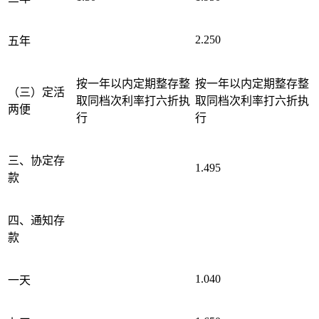
2.250
五年
按一年以内定期整存整
按一年以内定期整存整
（三）定活
取同档次利率打六折执
取同档次利率打六折执
两便
行
行
三、协定存
1.495
款
四、通知存
款
1.040
一天