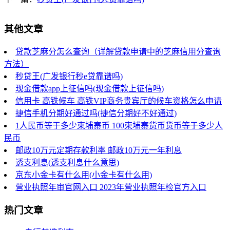
其他文章
贷款芝麻分怎么查询（详解贷款申请中的芝麻信用分查询
方法）
秒贷王(广发银行秒e贷靠谱吗)
现金借款app上征信吗(现金借款上征信吗)
信用卡 高铁候车 高铁VIP商务贵宾厅的候车资格怎么申请
捷信手机分期好通过吗(捷信分期好不好通过)
1人民币等于多少柬埔寨币 100柬埔寨货币货币等于多少人
民币
邮政10万元定期存款利率 邮政10万元一年利息
透支利息(透支利息什么意思)
京东小金卡有什么用(小金卡有什么用)
营业执照年审官网入口 2023年营业执照年检官方入口
热门文章