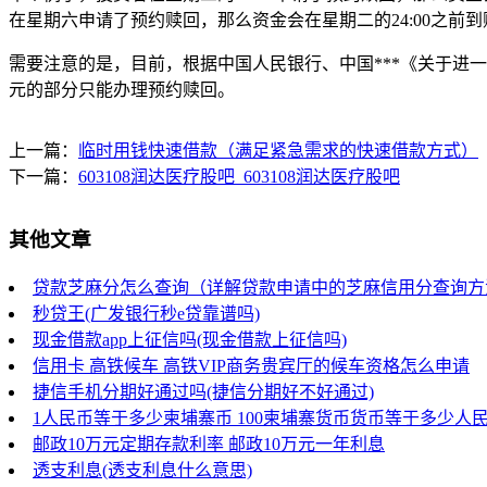
在星期六申请了预约赎回，那么资金会在星期二的24:00之前到
需要注意的是，目前，根据中国人民银行、中国***《关于进
元的部分只能办理预约赎回。
上一篇：
临时用钱快速借款（满足紧急需求的快速借款方式）
下一篇：
603108润达医疗股吧_603108润达医疗股吧
其他文章
贷款芝麻分怎么查询（详解贷款申请中的芝麻信用分查询方
秒贷王(广发银行秒e贷靠谱吗)
现金借款app上征信吗(现金借款上征信吗)
信用卡 高铁候车 高铁VIP商务贵宾厅的候车资格怎么申请
捷信手机分期好通过吗(捷信分期好不好通过)
1人民币等于多少柬埔寨币 100柬埔寨货币货币等于多少人
邮政10万元定期存款利率 邮政10万元一年利息
透支利息(透支利息什么意思)