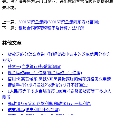
关。黑河海关将为进出口企业、进出境旅客营造顺畅便捷的通
关环境。
上一篇：
600157资金流向(600157资金流向东方财富网)
下一篇：
租赁合同印花税税率及计算方法详解
其他文章
贷款芝麻分怎么查询（详解贷款申请中的芝麻信用分查询
方法）
秒贷王(广发银行秒e贷靠谱吗)
现金借款app上征信吗(现金借款上征信吗)
信用卡 高铁候车 高铁VIP商务贵宾厅的候车资格怎么申请
捷信手机分期好通过吗(捷信分期好不好通过)
1人民币等于多少柬埔寨币 100柬埔寨货币货币等于多少人
民币
邮政10万元定期存款利率 邮政10万元一年利息
透支利息(透支利息什么意思)