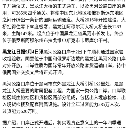
了开通仪式，黑龙江大桥的正式通车，以及黑河公路口岸的启
用，可365天四季通关。将使中国东北地区和俄罗斯远东地区
之间开辟出一条新的国际运输通道。大桥2016年开始建设，大
桥扛得住零下60度极寒，黑龙江阿穆尔河大桥大桥全长1283
米，主跨147米。起点位于中国黑龙江省黑河市长发屯，终点
位于俄罗斯阿穆尔州布拉戈维申斯克市卡尼库尔干村。
黑龙江日报9月4日讯
黑河公路口岸于2日下午顺利通过国家验
收组验收，同意位于中国和俄罗斯边境的黑龙江黑河公路口岸
对外开放，口岸性质为国际常年开放公路客货运输口岸，待中
俄两国外交换文后将正式开通。
黑河公路口岸位于黑河市东郊黑龙江大桥引桥1公里处，是黑
龙江大桥重要的附属配套工程，为国家一类公路口岸。口岸联
检区域由旅检区和货检区两部分组成，包括出入境旅检楼、出
入境货检楼及配套附属设施。设计全年过客能力285万人次、
过货能力620万吨。
据介绍，口岸正式开通后，将实现真正意义上的一年四季通