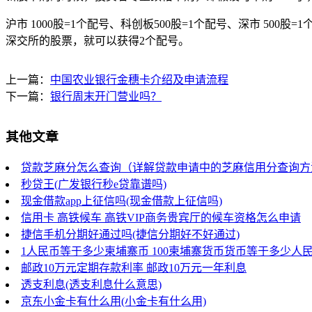
沪市 1000股=1个配号、科创板500股=1个配号、深市 5
深交所的股票，就可以获得2个配号。
上一篇：
中国农业银行金穗卡介绍及申请流程
下一篇：
银行周末开门营业吗？
其他文章
贷款芝麻分怎么查询（详解贷款申请中的芝麻信用分查询方
秒贷王(广发银行秒e贷靠谱吗)
现金借款app上征信吗(现金借款上征信吗)
信用卡 高铁候车 高铁VIP商务贵宾厅的候车资格怎么申请
捷信手机分期好通过吗(捷信分期好不好通过)
1人民币等于多少柬埔寨币 100柬埔寨货币货币等于多少人
邮政10万元定期存款利率 邮政10万元一年利息
透支利息(透支利息什么意思)
京东小金卡有什么用(小金卡有什么用)