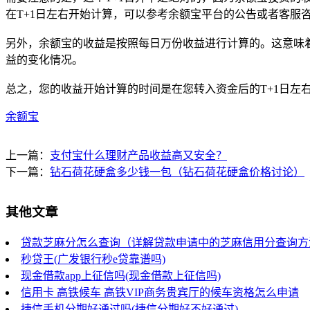
在T+1日左右开始计算，可以参考余额宝平台的公告或者客服
另外，余额宝的收益是按照每日万份收益进行计算的。这意味
益的变化情况。
总之，您的收益开始计算的时间是在您转入资金后的T+1日左
余额宝
上一篇：
支付宝什么理财产品收益高又安全？
下一篇：
钻石荷花硬盒多少钱一包（钻石荷花硬盒价格讨论）
其他文章
贷款芝麻分怎么查询（详解贷款申请中的芝麻信用分查询方
秒贷王(广发银行秒e贷靠谱吗)
现金借款app上征信吗(现金借款上征信吗)
信用卡 高铁候车 高铁VIP商务贵宾厅的候车资格怎么申请
捷信手机分期好通过吗(捷信分期好不好通过)