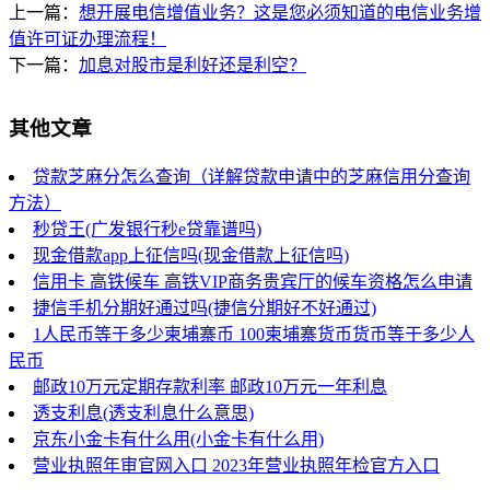
上一篇：
想开展电信增值业务？这是您必须知道的电信业务增
值许可证办理流程！
下一篇：
加息对股市是利好还是利空？
其他文章
贷款芝麻分怎么查询（详解贷款申请中的芝麻信用分查询
方法）
秒贷王(广发银行秒e贷靠谱吗)
现金借款app上征信吗(现金借款上征信吗)
信用卡 高铁候车 高铁VIP商务贵宾厅的候车资格怎么申请
捷信手机分期好通过吗(捷信分期好不好通过)
1人民币等于多少柬埔寨币 100柬埔寨货币货币等于多少人
民币
邮政10万元定期存款利率 邮政10万元一年利息
透支利息(透支利息什么意思)
京东小金卡有什么用(小金卡有什么用)
营业执照年审官网入口 2023年营业执照年检官方入口