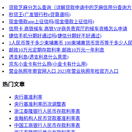
贷款芝麻分怎么查询（详解贷款申请中的芝麻信用分查询方
秒贷王(广发银行秒e贷靠谱吗)
现金借款app上征信吗(现金借款上征信吗)
信用卡 高铁候车 高铁VIP商务贵宾厅的候车资格怎么申请
捷信手机分期好通过吗(捷信分期好不好通过)
1人民币等于多少柬埔寨币 100柬埔寨货币货币等于多少人
邮政10万元定期存款利率 邮政10万元一年利息
透支利息(透支利息什么意思)
京东小金卡有什么用(小金卡有什么用)
营业执照年审官网入口 2023年营业执照年检官方入口
热门文章
央行基准利率
央行基准利率历次调整表
浙江泰隆银行人民币存款利率表
金融机构人民币贷款基准利率表
中国工商银行人民币存款利率表