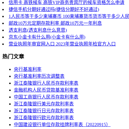
信用卡 高铁候车 高铁VIP商务贵宾厅的候车资格怎么申请
捷信手机分期好通过吗(捷信分期好不好通过)
1人民币等于多少柬埔寨币 100柬埔寨货币货币等于多少人
邮政10万元定期存款利率 邮政10万元一年利息
透支利息(透支利息什么意思)
京东小金卡有什么用(小金卡有什么用)
营业执照年审官网入口 2023年营业执照年检官方入口
热门文章
央行基准利率
央行基准利率历次调整表
浙江泰隆银行人民币存款利率表
金融机构人民币贷款基准利率表
中国工商银行人民币存款利率表
浙江泰隆银行美元存款利率表
浙江泰隆银行日元存款利率表
浙江泰隆银行欧元存款利率表
中国建设银行单位存款挂牌利率表（20220915）