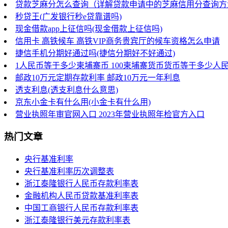
贷款芝麻分怎么查询（详解贷款申请中的芝麻信用分查询方
秒贷王(广发银行秒e贷靠谱吗)
现金借款app上征信吗(现金借款上征信吗)
信用卡 高铁候车 高铁VIP商务贵宾厅的候车资格怎么申请
捷信手机分期好通过吗(捷信分期好不好通过)
1人民币等于多少柬埔寨币 100柬埔寨货币货币等于多少人
邮政10万元定期存款利率 邮政10万元一年利息
透支利息(透支利息什么意思)
京东小金卡有什么用(小金卡有什么用)
营业执照年审官网入口 2023年营业执照年检官方入口
热门文章
央行基准利率
央行基准利率历次调整表
浙江泰隆银行人民币存款利率表
金融机构人民币贷款基准利率表
中国工商银行人民币存款利率表
浙江泰隆银行美元存款利率表