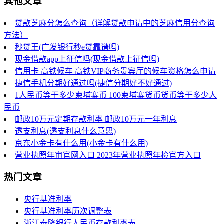
其他文章
贷款芝麻分怎么查询（详解贷款申请中的芝麻信用分查询
方法）
秒贷王(广发银行秒e贷靠谱吗)
现金借款app上征信吗(现金借款上征信吗)
信用卡 高铁候车 高铁VIP商务贵宾厅的候车资格怎么申请
捷信手机分期好通过吗(捷信分期好不好通过)
1人民币等于多少柬埔寨币 100柬埔寨货币货币等于多少人
民币
邮政10万元定期存款利率 邮政10万元一年利息
透支利息(透支利息什么意思)
京东小金卡有什么用(小金卡有什么用)
营业执照年审官网入口 2023年营业执照年检官方入口
热门文章
央行基准利率
央行基准利率历次调整表
浙江泰隆银行人民币存款利率表