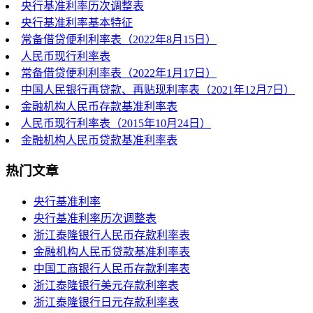
央行基准利率历次调整表
央行基准利率基本特征
常备借贷便利利率表（2022年8月15日）
人民币现行利率表
常备借贷便利利率表（2022年1月17日）
中国人民银行再贷款、再贴现利率表（2021年12月7日）
金融机构人民币存款基准利率表
人民币现行利率表（2015年10月24日）
金融机构人民币贷款基准利率表
热门文章
央行基准利率
央行基准利率历次调整表
浙江泰隆银行人民币存款利率表
金融机构人民币贷款基准利率表
中国工商银行人民币存款利率表
浙江泰隆银行美元存款利率表
浙江泰隆银行日元存款利率表