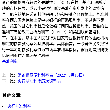
资产的价格具有较强的关联性；（3）传递性。基准利率所反
映的市场信号，或者中央银行通过基准利率所发出的调控信
号，能有效地传递到其他金融市场和金融产品价格上。基准利
率在西方国家传统上是中央银行的再贴现利率，不过也不尽
然，英国的基准利率就是伦敦银行间同业拆借利率。著名的基
准利率有伦敦同业拆放利率（LIBOR）和美国联邦基准利
率。在中国，以中国人民银行对国家专业银行和其他金融机构
规定的存贷款利率为基准利率。具体而言，一般普通民众把银
行一年定期存款利率作为市场基准利率指标，银行则是把隔夜
拆借利率作为市场基准利率
基准利率
上一篇：
常备借贷便利利率表（2022年8月15日）
下一篇：
央行基准利率历次调整表
其他文章
央行基准利率