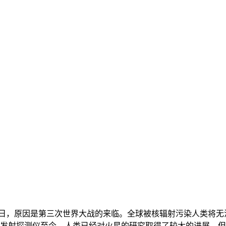
末日，原因是第三次世界大战的来临。全球被核辐射污染人类将无法生
向火星发射探测仪至今，人类已经对火星的研究取得了较大的进展