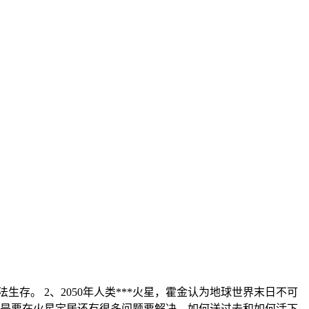
存。 2、2050年人类***火星，霍金认为地球世界末日不可
，但是要在火星定居还有很多问题要解决，如何送过去和如何活下